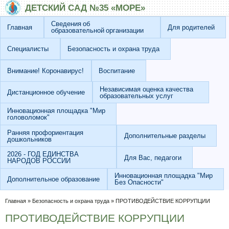
Перейти к основному содержанию
Skip to search
ДЕТСКИЙ САД №35 «МОРЕ»
Сведения об
Главная
Для родителей
образовательной организации
Специалисты
Безопасность и охрана труда
Внимание! Коронавирус!
Воспитание
Независимая оценка качества
Дистанционное обучение
образовательных услуг
Инновационная площадка "Мир
головоломок"
Ранняя профориентация
Дополнительные разделы
дошкольников
2026 - ГОД ЕДИНСТВА
Для Вас, педагоги
НАРОДОВ РОССИИ
Инновационная площадка "Мир
Дополнительное образование
Без Опасности"
Вы здесь
Главная
»
Безопасность и охрана труда
»
ПРОТИВОДЕЙСТВИЕ КОРРУПЦИИ
ПРОТИВОДЕЙСТВИЕ КОРРУПЦИИ