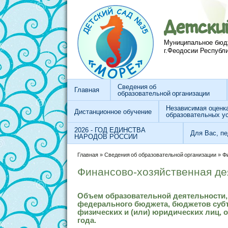
Перейти к основному содержанию
Skip to search
Детски
Муниципальное бюд
г.Феодосии Республ
Сведения об
Главная
образовательной организации
Независимая оценк
Дистанционное обучение
образовательных у
2026 - ГОД ЕДИНСТВА
Для Вас, пе
НАРОДОВ РОССИИ
Вы здесь
Главная
»
Сведения об образовательной организации
»
Ф
Финансово-хозяйственная де
Объем образовательной деятельности,
федерального бюджета, бюджетов субъ
физических и (или) юридических лиц, 
года.