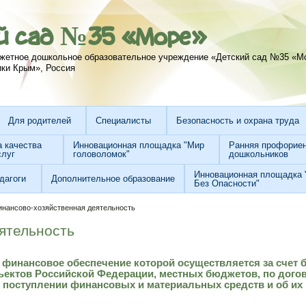
й сад №35 «Море»
жетное дошкольное образовательное учреждение «Детский сад №35 «М
ики Крым», Россия
Для родителей
Специалисты
Безопасность и охрана труда
а качества
Инновационная площадка "Мир
Ранняя профорие
слуг
головоломок"
дошкольников
Инновационная площадка 
дагоги
Дополнительное образование
Без Опасности"
инансово-хозяйственная деятельность
ятельность
 финансовое обеспечение которой осуществляется за счет
ектов Российской Федерации, местных бюджетов, по догово
о поступлении финансовых и материальных средств и об их