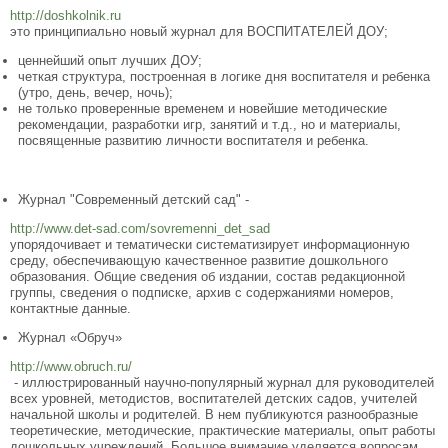
http://doshkolnik.ru
это принципиально новый журнал для ВОСПИТАТЕЛЕЙ ДОУ;
ценнейший опыт лучших ДОУ;
четкая структура, построенная в логике дня воспитателя и ребенка
(утро, день, вечер, ночь);
не только проверенные временем и новейшие методические
рекомендации, разработки игр, занятий и т.д., но и материалы,
посвященные развитию личности воспитателя и ребенка.
Журнал "Современный детский сад" -
http://www.det-sad.com/sovremenni_det_sad
упорядочивает и тематически систематизирует информационную
среду, обеспечивающую качественное развитие дошкольного
образования. Общие сведения об издании, состав редакционной
группы, сведения о подписке, архив с содержаниями номеров,
контактные данные.
Журнал «Обруч»
http://www.obruch.ru/
- иллюстрированный научно-популярный журнал для руководителей
всех уровней, методистов, воспитателей детских садов, учителей
начальной школы и родителей. В нем публикуются разнообразные
теоретические, методические, практические материалы, опыт работы
дошкольных учреждений. Большое внимание уделяется вопросам