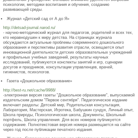
психологии, методики воспитания и обучения, созданию
развивающей среды.
Журнал «Детский сад от А до Я»
http://detsad-journal.narod.ru/
- научно-методический журнал для педагогов, родителей и всех тех,
кто неравнодушен к миру детства. На страницах журнала
обсуждаются актуальные проблемы современного дошкольного
образования и перспективы развития отрасли, освещается опыт
инновационной деятельности детских образовательных учреждений
и профильных учебных заведений, результаты научных
исследований, публикуются конспекты занятий и игр, сценарии
досугов и праздников, консультации управленцев, врачей,
гигиенистов, психологов.
Газета «Дошкольное образование»
http://best-ru.net/cache/9988/
-электронная версия газеты "Дошкольное образование", выпускаемой
издательским домом "Первое сентября". Педагогическое издание
включает разделы: Детский мир, Родительская консультация,
Лаборатория, Мастерская, Игротека, Бабушкин сундук, Личный опыт,
Школа природы, Психологическая школа, Документы, Школьный
портфель, Школа управления. Для всех номеров публикуется
содержание. Полнотекстовая версия номера размещается на сайте
через год после публикации печатного издания.