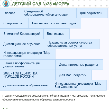
Перейти к основному содержанию
Skip to search
ДЕТСКИЙ САД №35 «МОРЕ»
Сведения об
Главная
Для родителей
образовательной организации
Специалисты
Безопасность и охрана труда
Внимание! Коронавирус!
Воспитание
Независимая оценка качества
Дистанционное обучение
образовательных услуг
Инновационная площадка "Мир
головоломок"
Ранняя профориентация
Дополнительные разделы
дошкольников
2026 - ГОД ЕДИНСТВА
Для Вас, педагоги
НАРОДОВ РОССИИ
Инновационная площадка "Мир
Дополнительное образование
Без Опасности"
Вы здесь
Главная
»
Сведения об образовательной организации
»
Материально-техническое
обеспечение и оснащенность образовательного процесса