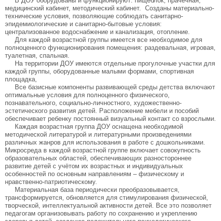
В ДОУ оборудованы и функционируют: пищеблок, прачечная,
медицинский кабинет, методический кабинет. Созданы материально-
технические условия, позволяющие соблюдать санитарно-
эпидемиологические и санитарно-бытовые условия:
централизованное водоснабжение и канализация, отопление.
Для каждой возрастной группы имеется все необходимое для
полноценного функционирования помещения: раздевальная, игровая,
туалетная, спальная.
На территории ДОУ имеются отдельные прогулочные участки для
каждой группы, оборудованные малыми формами, спортивная
площадка,
Все базисные компоненты развивающей среды детства включают
оптимальные условия для полноценного физического,
познавательного, социально-личностного, художественно-
эстетического развития детей. Расположение мебели и пособий
обеспечивает ребенку постоянный визуальный контакт со взрослыми.
Каждая возрастная группа ДОУ оснащена необходимой
методической литературой и литературными произведениями
различных жанров для использования в работе с дошкольниками.
Микросреда в каждой возрастной группе включает совокупность
образовательных областей, обеспечивающих разностороннее
развитие детей с учётом их возрастных и индивидуальных
особенностей по основным направлениям – физическому и
нравственно-патриотическому.
Материальная база периодически преобразовывается,
трансформируется, обновляется для стимулирования физической,
творческой, интеллектуальной активности детей. Все это позволяет
педагогам организовывать работу по сохранению и укреплению