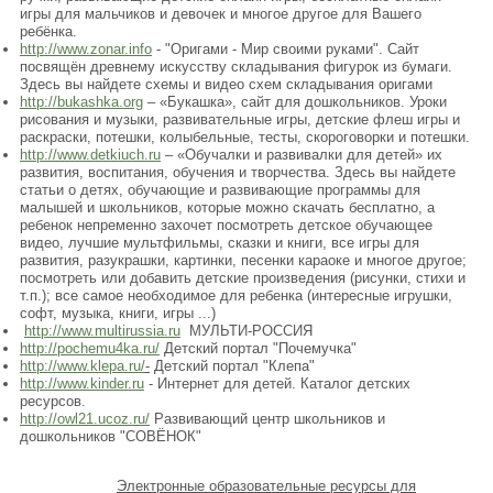
игры для мальчиков и девочек и многое другое для Вашего
ребёнка.
http://www.zonar.info
- "Оригами - Мир своими руками". Сайт
посвящён древнему искусству складывания фигурок из бумаги.
Здесь вы найдете схемы и видео схем складывания оригами
http://bukashka.org
– «Букашка», сайт для дошкольников. Уроки
рисования и музыки, развивательные игры, детские флеш игры и
раскраски, потешки, колыбельные, тесты, скороговорки и потешки.
http://www.detkiuch.ru
– «Обучалки и развивалки для детей» их
развития, воспитания, обучения и творчества. Здесь вы найдете
статьи о детях, обучающие и развивающие программы для
малышей и школьников, которые можно скачать бесплатно, а
ребенок непременно захочет посмотреть детское обучающее
видео, лучшие мультфильмы, сказки и книги, все игры для
развития, разукрашки, картинки, песенки караоке и многое другое;
посмотреть или добавить детские произведения (рисунки, стихи и
т.п.); все самое необходимое для ребенка (интересные игрушки,
софт, музыка, книги, игры ...)
http://www.multirussia.ru
МУЛЬТИ-РОССИЯ
http://pochemu4ka.ru/
Детский портал "Почемучка"
http://www.klepa.ru/
-
Детский портал "Клепа"
http://www.kinder.ru
- Интернет для детей. Каталог детских
ресурсов.
http://owl21.ucoz.ru/
Развивающий центр школьников и
дошкольников "СОВЁНОК"
Электронные образовательные ресурсы для