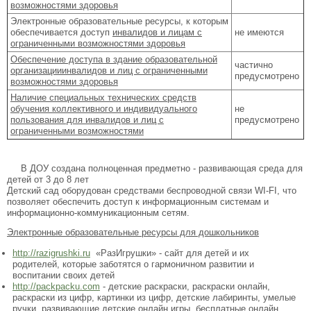
возможностями здоровья
Электронные образовательные ресурсы, к которым
обеспечивается доступ
инвалидов и лицам с
не имеются
ограниченными возможностями здоровья
Обеспечение доступа в здание образовательной
частично
организацииинвалидов и лиц с ограниченными
предусмотрено
возможностями здоровья
Наличие специальных технических средств
обучения коллективного и индивидуального
не
пользования для инвалидов и лиц с
предусмотрено
ограниченными возможностями
В ДОУ создана полноценная предметно - развивающая среда для
детей от 3 до 8 лет
Детский сад оборудован средствами беспроводной связи WI-FI, что
позволяет обеспечить доступ к информационным системам и
информационно-коммуникационным сетям.
Электронные образовательные ресурсы для дошкольников
http://razigrushki.ru
«РазИгрушки» - сайт для детей и их
родителей, которые заботятся о гармоничном развитии и
воспитании своих детей
http://packpacku.com
- детские раскраски, раскраски онлайн,
раскраски из цифр, картинки из цифр, детские лабиринты, умелые
ручки, развивающие детские онлайн игры, бесплатные онлайн