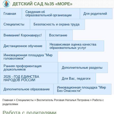
Перейти к основному содержанию
Skip to search
ДЕТСКИЙ САД №35 «МОРЕ»
Сведения об
Главная
Для родителей
образовательной организации
Специалисты
Безопасность и охрана труда
Внимание! Коронавирус!
Воспитание
Независимая оценка качества
Дистанционное обучение
образовательных услуг
Инновационная площадка "Мир
головоломок"
Ранняя профориентация
Дополнительные разделы
дошкольников
2026 - ГОД ЕДИНСТВА
Для Вас, педагоги
НАРОДОВ РОССИИ
Инновационная площадка "Мир
Дополнительное образование
Без Опасности"
Вы здесь
Главная
»
Специалисты
»
Воспитатель Роговая Наталья Петровна
»
Работа с
родителями
Работа с родителями