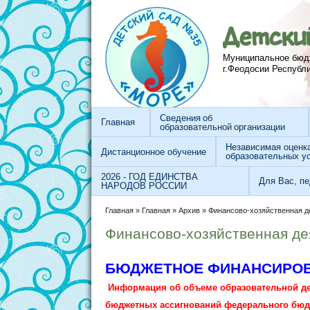
Перейти к основному содержанию
Skip to search
Детски
Муниципальное бюд
г.Феодосии Республ
Сведения об
Главная
образовательной организации
Независимая оценк
Дистанционное обучение
образовательных у
2026 - ГОД ЕДИНСТВА
Для Вас, пе
НАРОДОВ РОССИИ
Вы здесь
Главная
»
Главная
»
Архив
»
Финансово-хозяйственная д
Финансово-хозяйственная де
БЮДЖЕТНОЕ ФИНАНСИРО
Информация об объеме образовательной дея
бюджетных ассигнований федерального бюдж