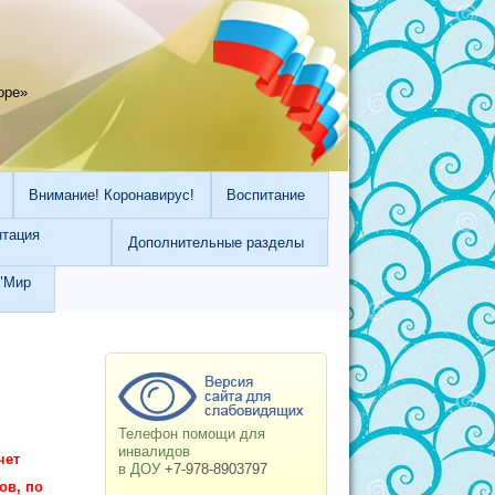
оре»
Внимание! Коронавирус!
Воспитание
нтация
Дополнительные разделы
"Мир
Телефон помощи для
инвалидов
чет
в ДОУ
+7-978-8903797
ов, по