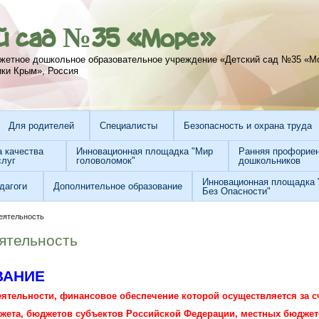
й сад №35 «Море»
жетное дошкольное образовательное учреждение «Детский сад №35 «М
ики Крым», Россия
Для родителей
Специалисты
Безопасность и охрана труда
а качества
Инновационная площадка "Мир
Ранняя профорие
слуг
головоломок"
дошкольников
Инновационная площадка 
дагоги
Дополнительное образование
Без Опасности"
еятельность
ятельность
ВАНИЕ
тельности, финансовое обеспечение которой осуществляется за с
ета, бюджетов субъектов Российской Федерации, местных бюджет