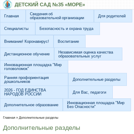
Перейти к основному содержанию
Skip to search
ДЕТСКИЙ САД №35 «МОРЕ»
Сведения об
Главная
Для родителей
образовательной организации
Специалисты
Безопасность и охрана труда
Внимание! Коронавирус!
Воспитание
Независимая оценка качества
Дистанционное обучение
образовательных услуг
Инновационная площадка "Мир
головоломок"
Ранняя профориентация
Дополнительные разделы
дошкольников
2026 - ГОД ЕДИНСТВА
Для Вас, педагоги
НАРОДОВ РОССИИ
Инновационная площадка "Мир
Дополнительное образование
Без Опасности"
Вы здесь
Главная
»
Дополнительные разделы
Дополнительные разделы