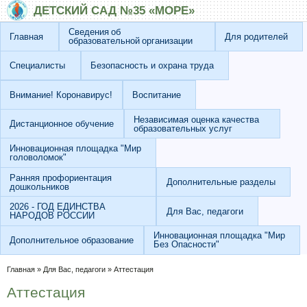
Перейти к основному содержанию
Skip to search
ДЕТСКИЙ САД №35 «МОРЕ»
Сведения об
Главная
Для родителей
образовательной организации
Специалисты
Безопасность и охрана труда
Внимание! Коронавирус!
Воспитание
Независимая оценка качества
Дистанционное обучение
образовательных услуг
Инновационная площадка "Мир
головоломок"
Ранняя профориентация
Дополнительные разделы
дошкольников
2026 - ГОД ЕДИНСТВА
Для Вас, педагоги
НАРОДОВ РОССИИ
Инновационная площадка "Мир
Дополнительное образование
Без Опасности"
Вы здесь
Главная
»
Для Вас, педагоги
»
Аттестация
Аттестация