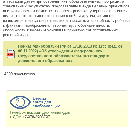
аттестации детей при освоении ими образовательных программ, а
требования к результатам представлены в виде целевых ориентиров:
инициативность и самостоятельность ребенка, уверенность в своих
силах, положительное отношение к себе и другим, активное
взаимодействие со сверстниками и взрослыми, способность ребенка
к фантазии, воображению, творчеству, любознательность,
способность к волевым усилиям и принятию самостоятельных
решений и др.
Приказ Минобрнауки РФ от 17.10.2013 № 1155 (ред. от
08.11.2022) «Об утверждении федерального
государственного образовательного стандарта
дошкольного образования»
4220 просмотров
Телефон помощи для инвалидов
в ДОУ
+7-978-8903797