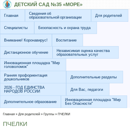
Перейти к основному содержанию
Skip to search
ДЕТСКИЙ САД №35 «МОРЕ»
Сведения об
Главная
Для родителей
образовательной организации
Специалисты
Безопасность и охрана труда
Внимание! Коронавирус!
Воспитание
Независимая оценка качества
Дистанционное обучение
образовательных услуг
Инновационная площадка "Мир
головоломок"
Ранняя профориентация
Дополнительные разделы
дошкольников
2026 - ГОД ЕДИНСТВА
Для Вас, педагоги
НАРОДОВ РОССИИ
Инновационная площадка "Мир
Дополнительное образование
Без Опасности"
Вы здесь
Главная
»
Для родителей
»
Группы
»
ПЧЕЛКИ
ПЧЕЛКИ