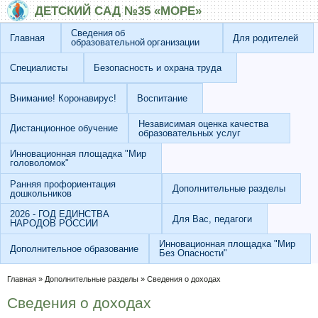
Перейти к основному содержанию
Skip to search
ДЕТСКИЙ САД №35 «МОРЕ»
Сведения об
Главная
Для родителей
образовательной организации
Специалисты
Безопасность и охрана труда
Внимание! Коронавирус!
Воспитание
Независимая оценка качества
Дистанционное обучение
образовательных услуг
Инновационная площадка "Мир
головоломок"
Ранняя профориентация
Дополнительные разделы
дошкольников
2026 - ГОД ЕДИНСТВА
Для Вас, педагоги
НАРОДОВ РОССИИ
Инновационная площадка "Мир
Дополнительное образование
Без Опасности"
Вы здесь
Главная
»
Дополнительные разделы
»
Сведения о доходах
Сведения о доходах