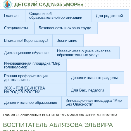
Перейти к основному содержанию
Skip to search
ДЕТСКИЙ САД №35 «МОРЕ»
Сведения об
Главная
Для родителей
образовательной организации
Специалисты
Безопасность и охрана труда
Внимание! Коронавирус!
Воспитание
Независимая оценка качества
Дистанционное обучение
образовательных услуг
Инновационная площадка "Мир
головоломок"
Ранняя профориентация
Дополнительные разделы
дошкольников
2026 - ГОД ЕДИНСТВА
Для Вас, педагоги
НАРОДОВ РОССИИ
Инновационная площадка "Мир
Дополнительное образование
Без Опасности"
Вы здесь
Главная
»
Специалисты
»
ВОСПИТАТЕЛЬ АБЛЯЗОВА ЭЛЬВИРА РИЗАЕВНА
ВОСПИТАТЕЛЬ АБЛЯЗОВА ЭЛЬВИРА