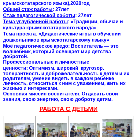
крымскотатарского языка),2020год
Общий стаж работы
: 27лет
Стаж педагогической работы
: 27лет
Тема углубленной работы
: «Традиции, обычаи и
культура крымскотатарского народа».
Тема проекта:
«Дидактические игры в обучении
дошкольников крымскотатарскому языку»
Моё п
едагогическое кредо:
Воспитатель — это
волшебник, который освещает мир детства
добротой.
Профессиональные и личностные
ценности:
Оптимизм, широкий кругозор,
толерантность и доброжелательность к детям и их
родителям, умение видеть в каждом ребёнке
личность, относиться к ним с уважением, жить их
жизнью и интересами.
О
сновная миссия воспитателя
: Отдавать свои
знания, свою энергию, свою доброту детям.
РАБОТА С ДЕТЬМИ